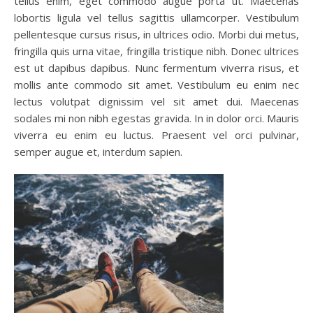
tellus enim, eget commodo augue porta ut. Maecenas
lobortis ligula vel tellus sagittis ullamcorper. Vestibulum
pellentesque cursus risus, in ultrices odio. Morbi dui metus,
fringilla quis urna vitae, fringilla tristique nibh. Donec ultrices
est ut dapibus dapibus. Nunc fermentum viverra risus, et
mollis ante commodo sit amet. Vestibulum eu enim nec
lectus volutpat dignissim vel sit amet dui. Maecenas
sodales mi non nibh egestas gravida. In in dolor orci. Mauris
viverra eu enim eu luctus. Praesent vel orci pulvinar,
semper augue et, interdum sapien.