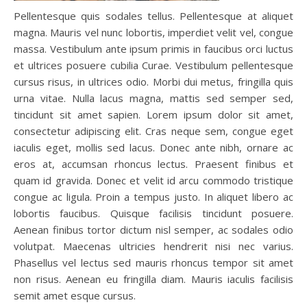
Pellentesque quis sodales tellus. Pellentesque at aliquet
magna. Mauris vel nunc lobortis, imperdiet velit vel, congue
massa. Vestibulum ante ipsum primis in faucibus orci luctus
et ultrices posuere cubilia Curae. Vestibulum pellentesque
cursus risus, in ultrices odio. Morbi dui metus, fringilla quis
urna vitae. Nulla lacus magna, mattis sed semper sed,
tincidunt sit amet sapien. Lorem ipsum dolor sit amet,
consectetur adipiscing elit. Cras neque sem, congue eget
iaculis eget, mollis sed lacus. Donec ante nibh, ornare ac
eros at, accumsan rhoncus lectus. Praesent finibus et
quam id gravida. Donec et velit id arcu commodo tristique
congue ac ligula. Proin a tempus justo. In aliquet libero ac
lobortis faucibus. Quisque facilisis tincidunt posuere.
Aenean finibus tortor dictum nisl semper, ac sodales odio
volutpat. Maecenas ultricies hendrerit nisi nec varius.
Phasellus vel lectus sed mauris rhoncus tempor sit amet
non risus. Aenean eu fringilla diam. Mauris iaculis facilisis
semit amet esque cursus.